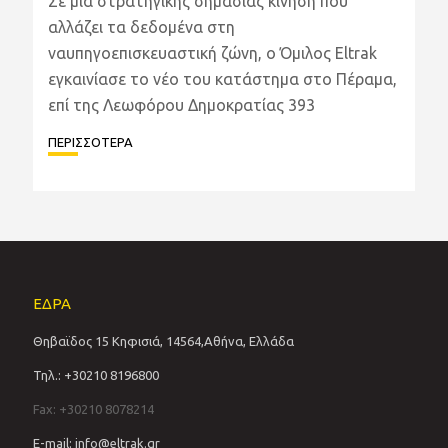
Σε μια στρατηγικής σημασίας κίνηση που
αλλάζει τα δεδομένα στη
ναυπηγοεπισκευαστική ζώνη, ο Όμιλος Eltrak
εγκαινίασε το νέο του κατάστημα στο Πέραμα,
επί της Λεωφόρου Δημοκρατίας 393
ΠΕΡΙΣΣΟΤΕΡΑ
ΕΔΡΑ
Θηβαϊδος 15 Κηφισιά, 14564,Αθήνα, Ελλάδα
Τηλ.: +30210 8196800
Fax: +30210 8078214
E-mail: info@eltrak.gr