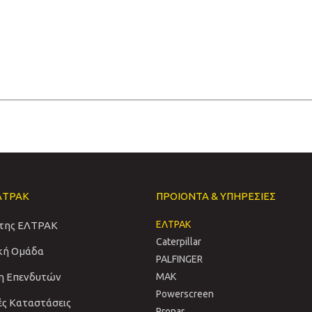
ΛΤΡΑΚ
ΠΡΟΙΟΝΤΑ & ΥΠΗΡΕΣΙΕΣ
ΕΛΤΡΑΚ
 της ΕΛΤΡΑΚ
Caterpillar
ική Ομάδα
PALFINGER
η Επενδυτών
MAK
Powerscreen
ές Καταστάσεις
Pronar