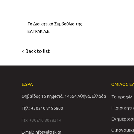
Το Διοικητικό Συμβούλιο της
ΕΛΤΡΑΚ Α.Ε.
< Back to list
ΕΔΡΑ
ΟΜΙΛΟΣ Ε
Θηβαϊδος 15 Κηφισιά, 14564,Αθήνα, Ελλάδα
Το προφίλ
Η Διοικητ
Τηλ.: +30210 8196800
Ενημέρωσ
Fax: +30210 8078214
Οικονομικ
E-mail: info@eltrak.gr