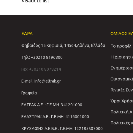
< Back to list
ΕΔΡΑ
ΟΜΙΛΟΣ Ε
Θηβαϊδος 15 Κηφισιά, 14564,Αθήνα, Ελλάδα
Το προφίλ
Η Διοικητ
Τηλ.: +30210 8196800
Ενημέρωσ
Fax: +30210 8078214
Οικονομικ
E-mail: info@eltrak.gr
Γενικές Συ
Γραφεία
Όροι Χρήσ
ΕΛΤΡΑΚ Α.Ε. : Γ.Ε.ΜΗ. 341201000
Πολιτική 
ΕΛΑΣΤΡΑΚ Α.Ε : Γ.Ε.ΜΗ. 4116001000
Πολιτικές 
ΧΡΥΣΑΦΗΣ Α.Ε.Β.Ε : Γ.Ε.ΜΗ. 122185507000