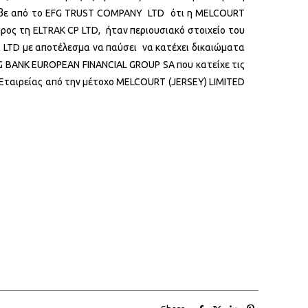
έλαβε από το EFG TRUST COMPANY LTD ότι η MELCOURT
ρος τη ELTRAK CP LTD, ήταν περιουσιακό στοιχείο του
 LTD με αποτέλεσμα να παύσει να κατέχει δικαιώματα
 BANK EUROPEΑN FINANCIAL GROUP SA που κατείχε τις
ς Εταιρείας από την μέτοχο MELCOURT (JERSEY) LIMITED