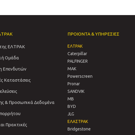
ΛΤΡΑΚ
ΠΡΟΙΟΝΤΑ & ΥΠΗΡΕΣΙΕΣ
ΕΛΤΡΑΚ
 της ΕΛΤΡΑΚ
Caterpillar
ική Ομάδα
PALFINGER
η Επενδυτών
MAK
Powerscreen
ές Καταστάσεις
Pronar
νελεύσεις
SANDVIΚ
MB
ης & Προσωπικά Δεδομένα
BYD
Απορρήτου
JLG
ΕΛΑΣΤΡΑΚ
και Πρακτικές
Bridgestone