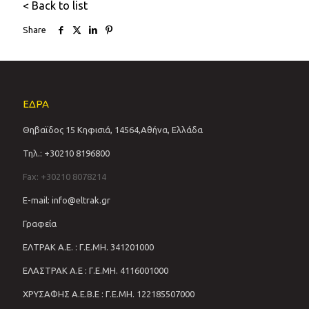
< Back to list
Share
ΕΔΡΑ
Θηβαϊδος 15 Κηφισιά, 14564,Αθήνα, Ελλάδα
Τηλ.: +30210 8196800
Fax: +30210 8078214
E-mail: info@eltrak.gr
Γραφεία
ΕΛΤΡΑΚ Α.Ε. : Γ.Ε.ΜΗ. 341201000
ΕΛΑΣΤΡΑΚ Α.Ε : Γ.Ε.ΜΗ. 4116001000
ΧΡΥΣΑΦΗΣ Α.Ε.Β.Ε : Γ.Ε.ΜΗ. 122185507000