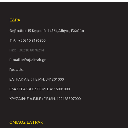
ΕΔΡΑ
Θηβαϊδος 15 Κηφισιά, 14564,Αθήνα, Ελλάδα
Τηλ.: +30210 8196800
Fax: +30210 8078214
E-mail: info@eltrak.gr
Γραφεία
ΕΛΤΡΑΚ Α.Ε. : Γ.Ε.ΜΗ. 341201000
ΕΛΑΣΤΡΑΚ Α.Ε : Γ.Ε.ΜΗ. 4116001000
ΧΡΥΣΑΦΗΣ Α.Ε.Β.Ε : Γ.Ε.ΜΗ. 122185507000
ΟΜΙΛΟΣ ΕΛΤΡΑΚ