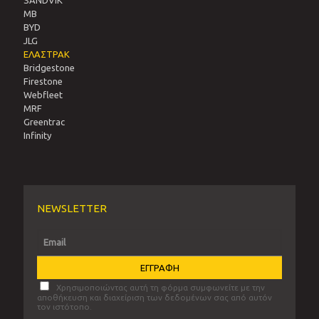
MB
BYD
JLG
ΕΛΑΣΤΡΑΚ
Bridgestone
Firestone
Webfleet
MRF
Greentrac
Infinity
NEWSLETTER
Χρησιμοποιώντας αυτή τη φόρμα συμφωνείτε με την
αποθήκευση και διαχείριση των δεδομένων σας από αυτόν
τον ιστότοπο.