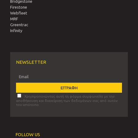
Bridgestone
Firestone
Webfleet
MRF
Greentrac
Infinity
NEWSLETTER
Χρησιμοποιώντας αυτή τη φόρμα συμφωνείτε με την
αποθήκευση και διαχείριση των δεδομένων σας από αυτόν
τον ιστότοπο.
FOLLOW US