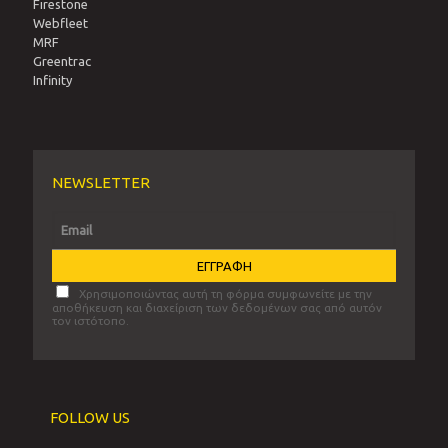
Firestone
Webfleet
MRF
Greentrac
Infinity
NEWSLETTER
Χρησιμοποιώντας αυτή τη φόρμα συμφωνείτε με την
αποθήκευση και διαχείριση των δεδομένων σας από αυτόν
τον ιστότοπο.
FOLLOW US