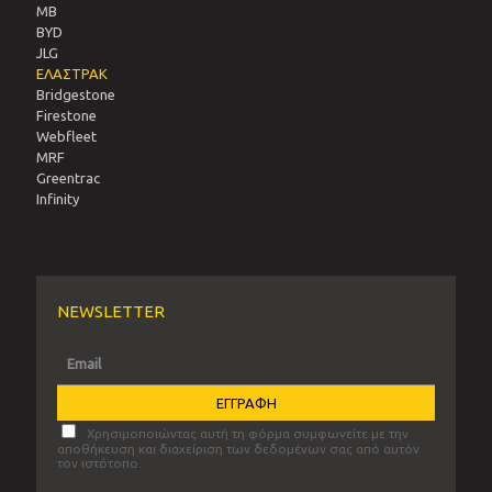
MB
BYD
JLG
ΕΛΑΣΤΡΑΚ
Bridgestone
Firestone
Webfleet
MRF
Greentrac
Infinity
NEWSLETTER
Χρησιμοποιώντας αυτή τη φόρμα συμφωνείτε με την
αποθήκευση και διαχείριση των δεδομένων σας από αυτόν
τον ιστότοπο.