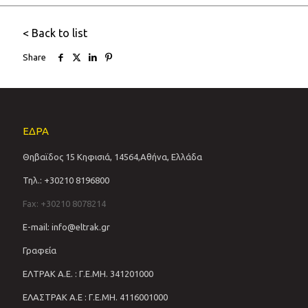
< Back to list
Share
ΕΔΡΑ
Θηβαϊδος 15 Κηφισιά, 14564,Αθήνα, Ελλάδα
Τηλ.: +30210 8196800
Fax: +30210 8078214
E-mail: info@eltrak.gr
Γραφεία
ΕΛΤΡΑΚ Α.Ε. : Γ.Ε.ΜΗ. 341201000
ΕΛΑΣΤΡΑΚ Α.Ε : Γ.Ε.ΜΗ. 4116001000