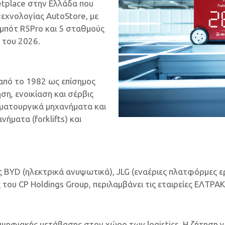
etplace στην Ελλάδα που
τεχνολογίας AutoStore, με
ομπότ R5Pro και 5 σταθμούς
ς του 2026.
από το 1982 ως επίσημος
η, ενοικίαση και σέρβις
ματουργικά μηχανήματα και
ματα (forklifts) και
BYD (ηλεκτρικά ανυψωτικά), JLG (εναέριες πλατφόρμες ερ
 του CP Holdings Group, περιλαμβάνει τις εταιρείες ΕΛΤΡ
 ψηφιακής μετάβασης στον χώρο των logistics. Η ζήτηση 