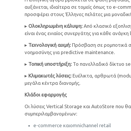
αυξάνεται, ιδιαίτερα σε τομείς όπως το e-comm
προσφέρει στους Έλληνες πελάτες μια μοναδικ
▸
Ολοκληρωμένη κάλυψη:
Από κλασικό εξοπλισ
είναι ένας ενιαίος συνεργάτης για κάθε ανάγκη l
▸
Τεχνολογική αιχμή:
Πρόσβαση σε ρομποτικά συ
νοημοσύνης για predictive maintenance.
▸
Τοπική υποστήριξη:
Το πανελλαδικό δίκτυο ser
▸
Κλιμακωτές λύσεις:
Ευέλικτα, αρθρωτά (modul
μεγάλα κέντρα διανομής.
Κλάδοι εφαρμογής
Οι λύσεις Vertical Storage και AutoStore πο
συμπεριλαμβανομένων:
e-commerce καιomnichannel retail