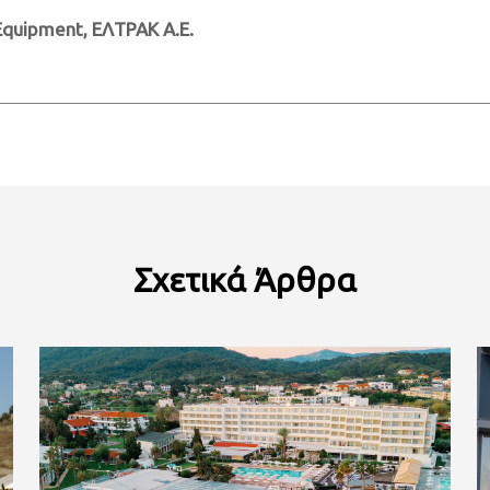
t Equipment,
ΕΛΤΡΑΚ
Α
.
Ε
.
Σχετικά
Άρθρα