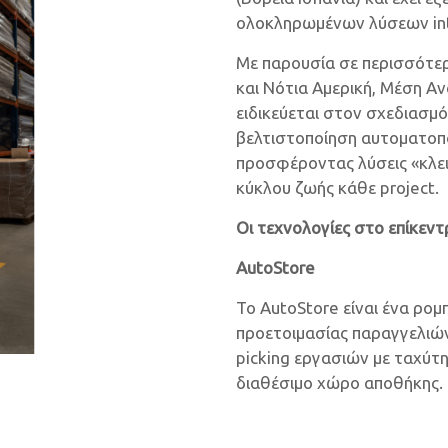
ολοκληρωμένων λύσεων intr
Με παρουσία σε περισσότε
και Νότια Αμερική, Μέση Α
ειδικεύεται στον σχεδιασμό
βελτιστοποίηση αυτοματο
προσφέροντας λύσεις «κλειδ
κύκλου ζωής κάθε project.
Οι τεχνολογίες στο επίκεντ
AutoStore
Το AutoStore είναι ένα ρο
προετοιμασίας παραγγελιών 
picking εργασιών με ταχύτη
διαθέσιμο χώρο αποθήκης.