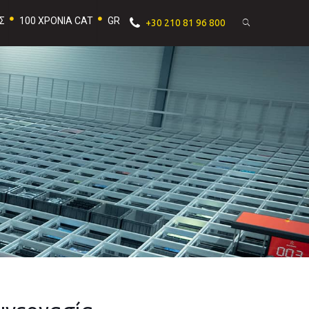
Σ
100 ΧΡΟΝΙΑ CAT
GR
+30 210 81 96 800