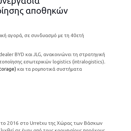
υνεργασία
ποίησης αποθηκών
ική αγορά, σε συνδυασμό με τη 40ετή
dealer BYD και JLG, ανακοινώνει τη στρατηγική
οποίησης εσωτερικών logistics (intralogistics).
torage)
και τα ρομποτικά συστήματα
ε το 2016 στο Urretxu της Χώρας των Βάσκων
εξελιχθεί σε έναν από τους κορυφαίους παρόχους