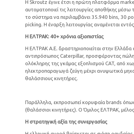
Η Skroutz έγινε έτσι η πρώτη πλατφόρμα mark
αυτοματοποιεί τις λειτουργίες αποθήκης μέσω 
το σύστημα να περιλαμβάνει 35.940 bins, 30 ρ
picking. Η έναρξη λειτουργίας αναμένεται εντό
Η ΕΛΤΡΑΚ: 40+ χρόνια αξιοπιστίας
Η ΕΛΤΡΑΚ Α.Ε. δραστηριοποιείται στην Ελλάδα 
αντιπρόσωπος Caterpillar, προσφέροντας πώλησ
ολόκληρης της γκάμας εξοπλισμού CAT, από χω
ηλεκτροπαραγωγά ζεύγη μέχρι ανυψωτικά μηχανή
θαλάσσιους κινητήρες.
Παράλληλα, εκπροσωπεί κορυφαία brands όπως 
(θαλάσσιοι κινητήρες). Ο Όμιλος ΕΛΤΡΑΚ, μέλος
Η στρατηγική αξία της συνεργασίας
Η ελληνική αγορά βρίσκεται σε φάση ραγδαίας