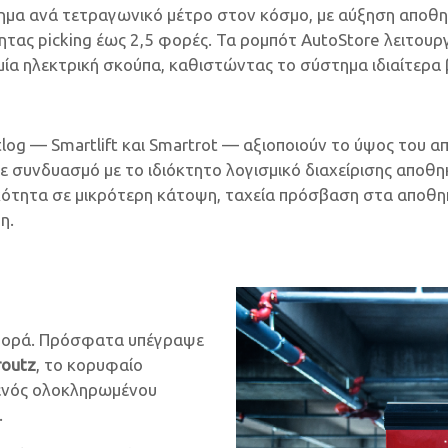
τημα ανά τετραγωνικό μέτρο στον κόσμο, με αύξηση αποθ
ας picking έως 2,5 φορές. Τα ρομπότ AutoStore λειτουργ
ία ηλεκτρική σκούπα, καθιστώντας το σύστημα ιδιαίτερα 
og — Smartlift και Smartrot — αξιοποιούν το ύψος του 
ε συνδυασμό με το ιδιόκτητο λογισμικό διαχείρισης αποθ
τητα σε μικρότερη κάτοψη, ταχεία πρόσβαση στα αποθηκε
η.
 αγορά. Πρόσφατα υπέγραψε
routz
, το κορυφαίο
 ενός ολοκληρωμένου
.