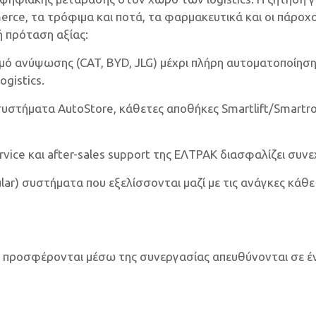
erce, τα τρόφιμα και ποτά, τα φαρμακευτικά και οι πάροχο
ή πρόταση αξίας:
μό ανύψωσης (CAT, BYD, JLG) μέχρι πλήρη αυτοματοποίηση 
ogistics.
στήματα AutoStore, κάθετες αποθήκες Smartlift/Smartrot
vice και after-sales support της ΕΛΤΡΑΚ διασφαλίζει συνε
ar) συστήματα που εξελίσσονται μαζί με τις ανάγκες κάθε 
υ θα προσφέρονται μέσω της συνεργασίας απευθύνονται σε 