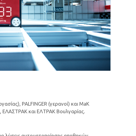
γασίας), PALFINGER (γερανοί) και MaK
ΑΚ, ΕΛΑΣΤΡΑΚ και ΕΛΤΡΑΚ Βουλγαρίας.
για λύσεις αυτοματοποίησης αποθηκών