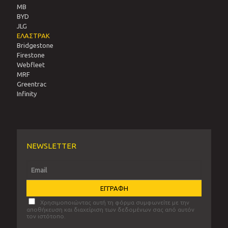
MB
BYD
JLG
ΕΛΑΣΤΡΑΚ
Bridgestone
Firestone
Webfleet
MRF
Greentrac
Infinity
NEWSLETTER
Χρησιμοποιώντας αυτή τη φόρμα συμφωνείτε με την
αποθήκευση και διαχείριση των δεδομένων σας από αυτόν
τον ιστότοπο.