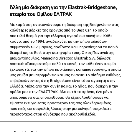
Άλλη μία διάκριση για την Elastrak-Bridgestone,
εταιρία του Ομίλου ΕΛΤΡΑΚ
Με χαρά σας ανακοινώνουμε τη διάκριση της Bridgestone στις
καλύτερες μάρκες της χρονιάς από το Best Car, το οποίο
αποτελεί θεσμό για την ελληνική αγορά αυτοκινήτου. Κάθε
χρόνο, από το 1994, αναδεικνύει, με την ψήφο χιλιάδων
συμμετεχόντων, μάρκες, προϊόντα και υπηρεσίες που το κοινό
θεωρεί ως τα Best στην κατηγορία τους.
Ο κος Παναγιώτης
Διαμαντόπουλος, Managing Director, Elastrak S.A. δήλωσε
σχετικά: «Ευχαριστούμε πολύ το κοινό, τον κάθε έναν και μία
ξεχωριστά, για την ψήφο προτίμησης και εμπιστοσύνης, η οποία
μας γεμίζει με υπερηφάνεια και μας ενισχύει το αίσθημα ευθύνης,
επιβεβαιώνοντας ότι η Bridgestone είναι τόσο αγαπητή στην
Ελλάδα. Μέσα από την συνέπεια και το ήθος, που διακρίνει την
ομάδα μας στην ΕΛΑΣΤΡΑΚ, όλα αυτά τα χρόνια, ένα μόνο
μπορούμε να σας υποσχεθούμε: θα εξακολουθήσουμε να
είμαστε εκεί για εσάς, προσφέροντας σας ολοκληρωμένες,
ποιοτικές και ασφαλείς λύσεις στην μετακίνησή σας.» Δείτε
περισσότερα στοn σύνδεσμο που ακολουθεί.
εδώ.