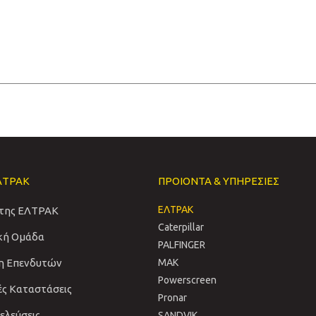
ΛΤΡΑΚ
ΠΡΟΙΟΝΤΑ & ΥΠΗΡΕΣΙΕΣ
ΕΛΤΡΑΚ
 της ΕΛΤΡΑΚ
Caterpillar
ική Ομάδα
PALFINGER
η Επενδυτών
MAK
Powerscreen
ές Καταστάσεις
Pronar
νελεύσεις
SANDVIΚ