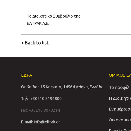
Το Διοικητικό Συμβούλιο της
ΕΛΤΡΑΚ Α.Ε.
< Back to list
ΕΔΡΑ
ΟΜΙΛΟΣ Ε
Θηβαϊδος 15 Κηφισιά, 14564,Αθήνα, Ελλάδα
Το προφίλ
Η Διοικητ
Τηλ.: +30210 8196800
Ενημέρωσ
Fax: +30210 8078214
Οικονομικ
E-mail: info@eltrak.gr
Γενικές Συ