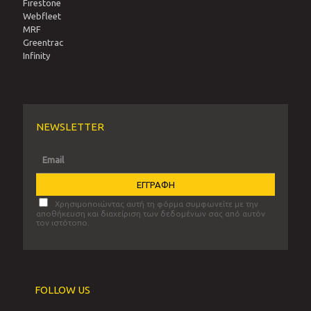
Firestone
Webfleet
MRF
Greentrac
Infinity
NEWSLETTER
Χρησιμοποιώντας αυτή τη φόρμα συμφωνείτε με την
αποθήκευση και διαχείριση των δεδομένων σας από αυτόν
τον ιστότοπο.
FOLLOW US