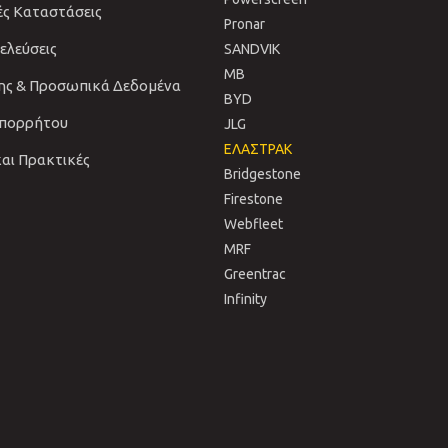
ές Καταστάσεις
Pronar
νελεύσεις
SANDVIΚ
MB
ης & Προσωπικά Δεδομένα
BYD
Απορρήτου
JLG
ΕΛΑΣΤΡΑΚ
και Πρακτικές
Bridgestone
Firestone
Webfleet
MRF
Greentrac
Infinity