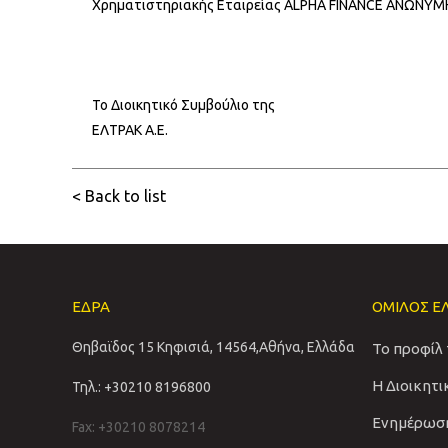
Χρηματιστηριακής Εταιρείας ALPHA FINANCE ΑΝΩΝΥ
Το Διοικητικό Συμβούλιο της
ΕΛΤΡΑΚ Α.Ε.
< Back to list
ΕΔΡΑ
ΟΜΙΛΟΣ Ε
Θηβαϊδος 15 Κηφισιά, 14564,Αθήνα, Ελλάδα
Το προφίλ
Η Διοικητ
Τηλ.: +30210 8196800
Ενημέρωσ
Fax: +30210 8078214