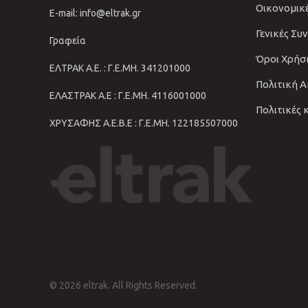
Οικονομικ
E-mail: info@eltrak.gr
Γενικές Συ
Γραφεία
Όροι Χρήσ
ΕΛΤΡΑΚ Α.Ε. : Γ.Ε.ΜΗ. 341201000
Πολιτική 
ΕΛΑΣΤΡΑΚ Α.Ε : Γ.Ε.ΜΗ. 4116001000
Πολιτικές 
ΧΡΥΣΑΦΗΣ Α.Ε.Β.Ε : Γ.Ε.ΜΗ. 122185507000
© 2026 eltrak. All Rights Reserved.