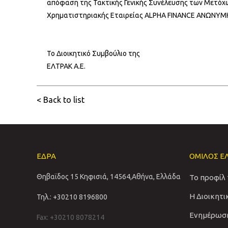
απόφαση της Τακτικής Γενικής Συνέλευσης των Μετόχων
Χρηματιστηριακής Εταιρείας ALPHA FINANCE ΑΝΩΝΥ
Το Διοικητικό Συμβούλιο της
ΕΛΤΡΑΚ Α.Ε.
< Back to list
ΕΔΡΑ
ΟΜΙΛΟΣ Ε
Θηβαϊδος 15 Κηφισιά, 14564,Αθήνα, Ελλάδα
Το προφίλ
Η Διοικητ
Τηλ.: +30210 8196800
Ενημέρωσ
Fax: +30210 8078214