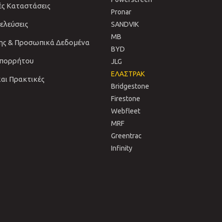
ές Καταστάσεις
Pronar
νελεύσεις
SANDVIΚ
MB
ης & Προσωπικά Δεδομένα
BYD
Απορρήτου
JLG
ΕΛΑΣΤΡΑΚ
και Πρακτικές
Bridgestone
Firestone
Webfleet
MRF
Greentrac
Infinity