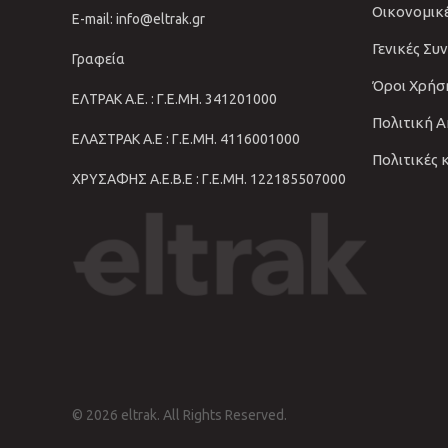
Οικονομικ
E-mail: info@eltrak.gr
Γενικές Συ
Γραφεία
Όροι Χρήσ
ΕΛΤΡΑΚ Α.Ε. : Γ.Ε.ΜΗ. 341201000
Πολιτική 
ΕΛΑΣΤΡΑΚ Α.Ε : Γ.Ε.ΜΗ. 4116001000
Πολιτικές 
ΧΡΥΣΑΦΗΣ Α.Ε.Β.Ε : Γ.Ε.ΜΗ. 122185507000
© 2026 eltrak. All Rights Reserved.