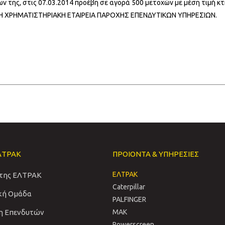
 της, στις 07.03.2014 προέβη σε αγορά 500 μετοχών με μέση τιμή κτ
ΜΗ ΧΡΗΜΑΤΙΣΤΗΡΙΑΚΗ ΕΤΑΙΡΕΙΑ ΠΑΡΟΧΗΣ ΕΠΕΝΔΥΤΙΚΩΝ ΥΠΗΡΕΣΙΩΝ.
ΛΤΡΑΚ
ΠΡΟΙΟΝΤΑ & ΥΠΗΡΕΣΙΕΣ
ΕΛΤΡΑΚ
 της ΕΛΤΡΑΚ
Caterpillar
ική Ομάδα
PALFINGER
η Επενδυτών
MAK
Powerscreen