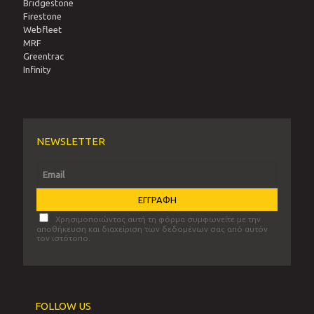
Bridgestone
Firestone
Webfleet
MRF
Greentrac
Infinity
NEWSLETTER
Χρησιμοποιώντας αυτή τη φόρμα συμφωνείτε με την
αποθήκευση και διαχείριση των δεδομένων σας από αυτόν
τον ιστότοπο.
FOLLOW US