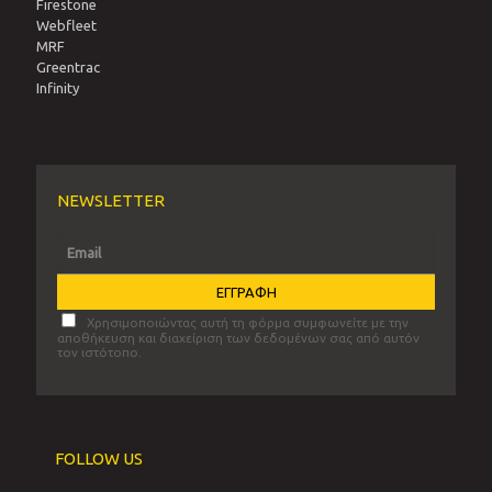
Firestone
Webfleet
MRF
Greentrac
Infinity
NEWSLETTER
Χρησιμοποιώντας αυτή τη φόρμα συμφωνείτε με την
αποθήκευση και διαχείριση των δεδομένων σας από αυτόν
τον ιστότοπο.
FOLLOW US