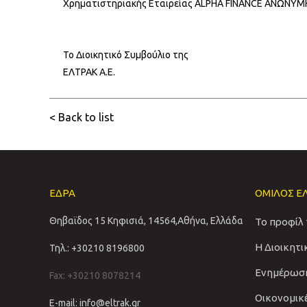
Χρηματιστηριακής Εταιρείας ALPHA FINANCE ΑΝΩΝΥ
Το Διοικητικό Συμβούλιο της
ΕΛΤΡΑΚ Α.Ε.
< Back to list
ΕΔΡΑ
ΟΜΙΛΟΣ Ε
Θηβαϊδος 15 Κηφισιά, 14564,Αθήνα, Ελλάδα
Το προφίλ
Η Διοικητ
Τηλ.: +30210 8196800
Ενημέρωσ
Fax: +30210 8078214
Οικονομικ
E-mail: info@eltrak.gr