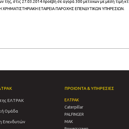
 της, στις 27.03.2014 προέβη σε αγορά 300 μετοχών με μέση τιμή κτ
ΜΗ ΧΡΗΜΑΤΙΣΤΗΡΙΑΚΗ ΕΤΑΙΡΕΙΑ ΠΑΡΟΧΗΣ ΕΠΕΝΔΥΤΙΚΩΝ ΥΠΗΡΕΣΙΩΝ.
ΛΤΡΑΚ
ΠΡΟΙΟΝΤΑ & ΥΠΗΡΕΣΙΕΣ
ΕΛΤΡΑΚ
 της ΕΛΤΡΑΚ
Caterpillar
ική Ομάδα
PALFINGER
η Επενδυτών
MAK
Powerscreen