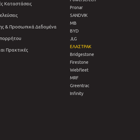
ές Καταστάσεις
Pronar
νελεύσεις
SANDVIΚ
MB
ης & Προσωπικά Δεδομένα
BYD
Απορρήτου
JLG
ΕΛΑΣΤΡΑΚ
και Πρακτικές
Bridgestone
Firestone
Webfleet
MRF
Greentrac
Infinity