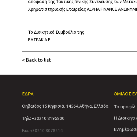
απόφαση της Τακτικής Γενικής Συνέλευσης των Μετόχων
Χρηματιστηριακής Εταιρείας ALPHA FINANCE ΑΝΩΝΥ
Το Διοικητικό Συμβούλιο της
ΕΛΤΡΑΚ Α.Ε.
< Back to list
ΕΔΡΑ
ΟΜΙΛΟΣ Ε
Θηβαϊδος 15 Κηφισιά, 14564,Αθήνα, Ελλάδα
Το προφίλ
Η Διοικητ
Τηλ.: +30210 8196800
Ενημέρωσ
Fax: +30210 8078214