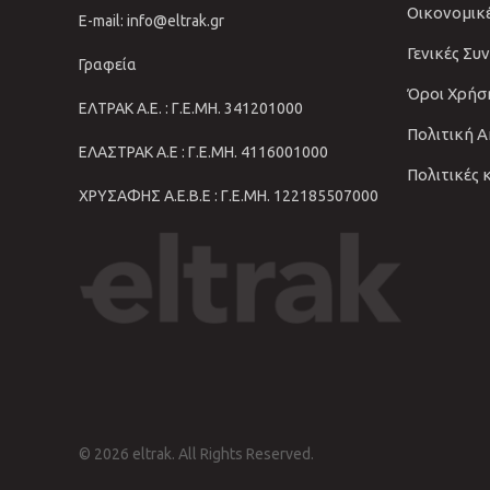
Οικονομικ
E-mail: info@eltrak.gr
Γενικές Συ
Γραφεία
Όροι Χρήσ
ΕΛΤΡΑΚ Α.Ε. : Γ.Ε.ΜΗ. 341201000
Πολιτική 
ΕΛΑΣΤΡΑΚ Α.Ε : Γ.Ε.ΜΗ. 4116001000
Πολιτικές 
ΧΡΥΣΑΦΗΣ Α.Ε.Β.Ε : Γ.Ε.ΜΗ. 122185507000
© 2026 eltrak. All Rights Reserved.