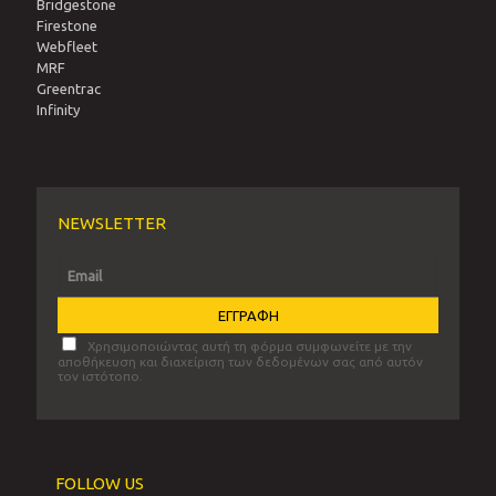
Bridgestone
Firestone
Webfleet
MRF
Greentrac
Infinity
NEWSLETTER
Χρησιμοποιώντας αυτή τη φόρμα συμφωνείτε με την
αποθήκευση και διαχείριση των δεδομένων σας από αυτόν
τον ιστότοπο.
FOLLOW US