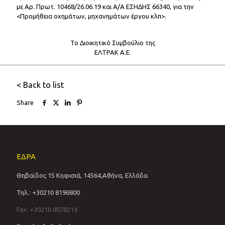
με Αρ. Πρωτ. 10468/26.06.19 και Α/Α ΕΣΗΔΗΣ 66340, για την
<Προμήθεια οχημάτων, μηχανημάτων έργου κλπ>.
Το Διοικητικό Συμβούλιο της
ΕΛΤΡΑΚ Α.Ε.
< Back to list
Share
ΕΔΡΑ
Θηβαϊδος 15 Κηφισιά, 14564,Αθήνα, Ελλάδα
Τηλ.: +30210 8196800
Fax: +30210 8078214