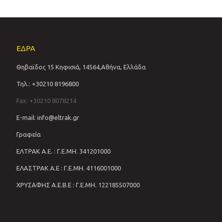
ΕΔΡΑ
Θηβαϊδος 15 Κηφισιά, 14564,Αθήνα, Ελλάδα
Τηλ.: +30210 8196800
Fax: +30210 8078214
E-mail: info@eltrak.gr
Γραφεία
ΕΛΤΡΑΚ Α.Ε. : Γ.Ε.ΜΗ. 341201000
ΕΛΑΣΤΡΑΚ Α.Ε : Γ.Ε.ΜΗ. 4116001000
ΧΡΥΣΑΦΗΣ Α.Ε.Β.Ε : Γ.Ε.ΜΗ. 122185507000