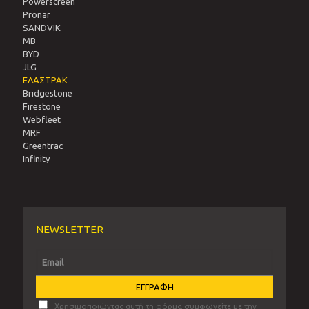
Powerscreen
Pronar
SANDVIΚ
MB
BYD
JLG
ΕΛΑΣΤΡΑΚ
Bridgestone
Firestone
Webfleet
MRF
Greentrac
Infinity
NEWSLETTER
Χρησιμοποιώντας αυτή τη φόρμα συμφωνείτε με την