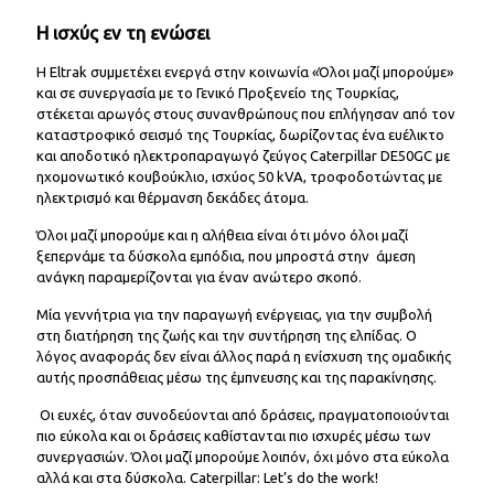
Η ισχύς εν τη ενώσει
H Eltrak συμμετέχει ενεργά στην κοινωνία «Όλοι μαζί μπορούμε»
και σε συνεργασία με το Γενικό Προξενείο της Τουρκίας,
στέκεται αρωγός στους συνανθρώπους που επλήγησαν από τον
καταστροφικό σεισμό της Τουρκίας, δωρίζοντας ένα ευέλικτο
και αποδοτικό ηλεκτροπαραγωγό ζεύγος Caterpillar DΕ50GC με
ηχομονωτικό κουβούκλιο, ισχύος 50 kVA, τροφοδοτώντας με
ηλεκτρισμό και θέρμανση δεκάδες άτομα.
Όλοι μαζί μπορούμε και η αλήθεια είναι ότι μόνο όλοι μαζί
ξεπερνάμε τα δύσκολα εμπόδια, που μπροστά στην άμεση
ανάγκη παραμερίζονται για έναν ανώτερο σκοπό.
Mία γεννήτρια για την παραγωγή ενέργειας, για την συμβολή
στη διατήρηση της ζωής και την συντήρηση της ελπίδας. Ο
λόγος αναφοράς δεν είναι άλλος παρά η ενίσχυση της ομαδικής
αυτής προσπάθειας μέσω της έμπνευσης και της παρακίνησης.
Οι ευχές, όταν συνοδεύονται από δράσεις, πραγματοποιούνται
πιο εύκολα και οι δράσεις καθίστανται πιο ισχυρές μέσω των
συνεργασιών. Όλοι μαζί μπορούμε λοιπόν, όχι μόνο στα εύκολα
αλλά και στα δύσκολα. Caterpillar: Let’s do the work!