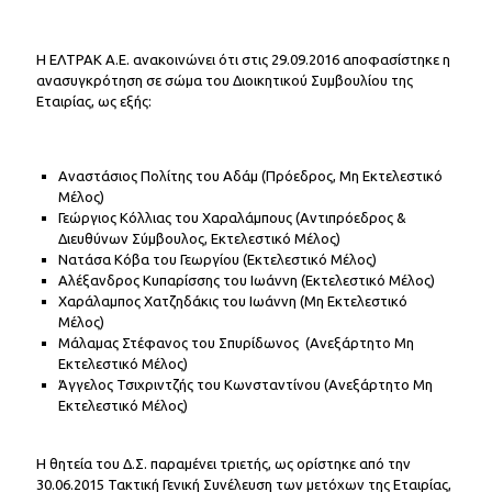
Η ΕΛΤΡΑΚ Α.Ε. ανακοινώνει ότι στις 29.09.2016 αποφασίστηκε η
ανασυγκρότηση σε σώμα του Διοικητικού Συμβουλίου της
Εταιρίας, ως εξής:
Αvαστάσιoς Πoλίτης του Αδάμ (Πρόεδρος, Μη Εκτελεστικό
Μέλος)
Γεώργιoς Κόλλιας του Χαραλάμπους (Αντιπρόεδρος &
Διευθύνων Σύμβουλος, Εκτελεστικό Μέλος)
Νατάσα Κόβα του Γεωργίου (Εκτελεστικό Μέλος)
Αλέξανδρος Κυπαρίσσης του Ιωάννη (Εκτελεστικό Μέλος)
Χαράλαμπος Χατζηδάκις του Ιωάννη (Μη Εκτελεστικό
Μέλος)
Μάλαμας Στέφανος του Σπυρίδωνος (Ανεξάρτητο Μη
Εκτελεστικό Μέλος)
Άγγελος Τσιχριντζής του Κωνσταντίνου (Ανεξάρτητο Μη
Εκτελεστικό Μέλος)
Η θητεία του Δ.Σ. παραμένει τριετής, ως ορίστηκε από την
30.06.2015 Τακτική Γενική Συνέλευση των μετόχων της Εταιρίας,