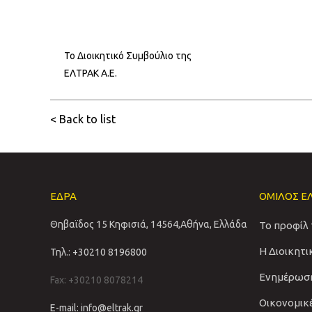
Το Διοικητικό Συμβούλιο της
ΕΛΤΡΑΚ Α.Ε.
< Back to list
ΕΔΡΑ
ΟΜΙΛΟΣ Ε
Θηβαϊδος 15 Κηφισιά, 14564,Αθήνα, Ελλάδα
Το προφίλ
Η Διοικητ
Τηλ.: +30210 8196800
Ενημέρωσ
Fax: +30210 8078214
Οικονομικ
E-mail: info@eltrak.gr