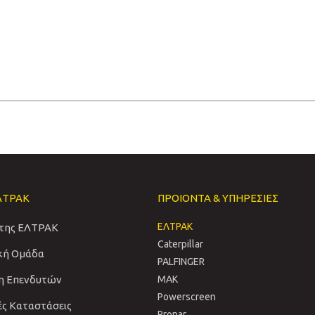
ΛΤΡΑΚ
ΠΡΟΙΟΝΤΑ & ΥΠΗΡΕΣΙΕΣ
ΕΛΤΡΑΚ
 της ΕΛΤΡΑΚ
Caterpillar
ική Ομάδα
PALFINGER
η Επενδυτών
MAK
Powerscreen
ές Καταστάσεις
Pronar