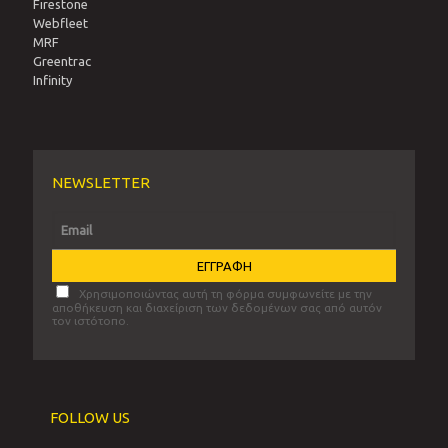
Firestone
Webfleet
MRF
Greentrac
Infinity
NEWSLETTER
Χρησιμοποιώντας αυτή τη φόρμα συμφωνείτε με την
αποθήκευση και διαχείριση των δεδομένων σας από αυτόν
τον ιστότοπο.
FOLLOW US