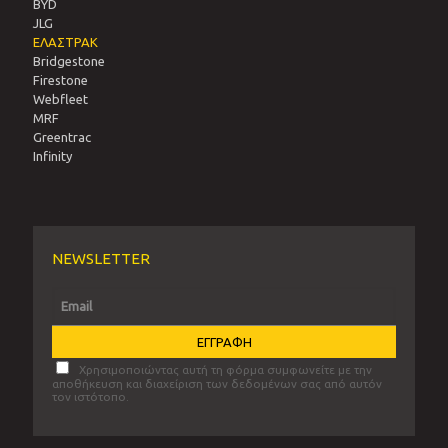
BYD
JLG
ΕΛΑΣΤΡΑΚ
Bridgestone
Firestone
Webfleet
MRF
Greentrac
Infinity
NEWSLETTER
Χρησιμοποιώντας αυτή τη φόρμα συμφωνείτε με την
αποθήκευση και διαχείριση των δεδομένων σας από αυτόν
τον ιστότοπο.