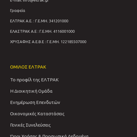
E-mail: info@eltrak.gr
Γραφεία
ΕΛΤΡΑΚ Α.Ε. : Γ.Ε.ΜΗ. 341201000
ΕΛΑΣΤΡΑΚ Α.Ε : Γ.Ε.ΜΗ. 4116001000
ΧΡΥΣΑΦΗΣ Α.Ε.Β.Ε : Γ.Ε.ΜΗ. 122185507000
ΟΜΙΛΟΣ ΕΛΤΡΑΚ
Το προφίλ της ΕΛΤΡΑΚ
Η Διοικητική Ομάδα
Ενημέρωση Επενδυτών
Οικονομικές Καταστάσεις
Γενικές Συνελεύσεις
Όροι Χρήσης & Προσωπικά Δεδομένα