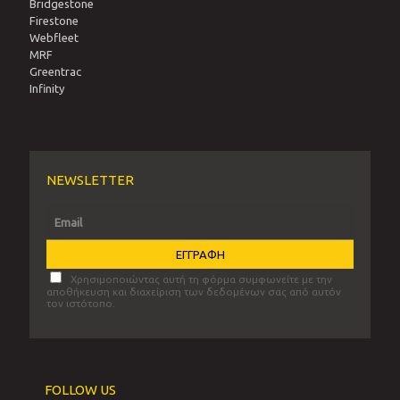
Bridgestone
Firestone
Webfleet
MRF
Greentrac
Infinity
NEWSLETTER
Χρησιμοποιώντας αυτή τη φόρμα συμφωνείτε με την
αποθήκευση και διαχείριση των δεδομένων σας από αυτόν
τον ιστότοπο.
FOLLOW US