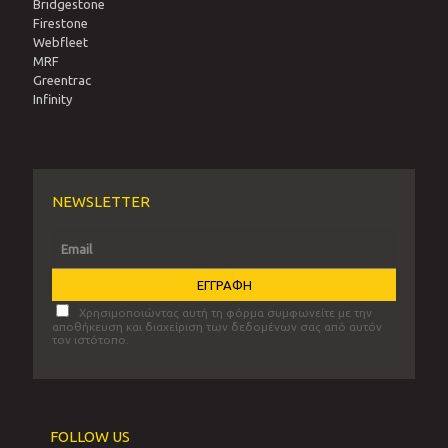
Bridgestone
Firestone
Webfleet
MRF
Greentrac
Infinity
NEWSLETTER
Χρησιμοποιώντας αυτή τη φόρμα συμφωνείτε με την
αποθήκευση και διαχείριση των δεδομένων σας από αυτόν
τον ιστότοπο.
FOLLOW US