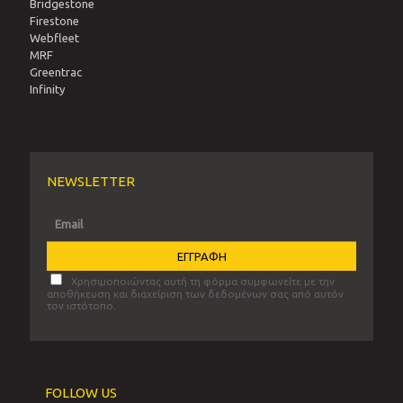
Bridgestone
Firestone
Webfleet
MRF
Greentrac
Infinity
NEWSLETTER
Χρησιμοποιώντας αυτή τη φόρμα συμφωνείτε με την
αποθήκευση και διαχείριση των δεδομένων σας από αυτόν
τον ιστότοπο.
FOLLOW US