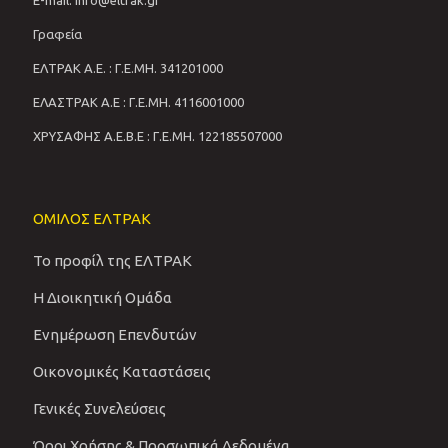
E-mail: info@eltrak.gr
Γραφεία
ΕΛΤΡΑΚ Α.Ε. : Γ.Ε.ΜΗ. 341201000
ΕΛΑΣΤΡΑΚ Α.Ε : Γ.Ε.ΜΗ. 4116001000
ΧΡΥΣΑΦΗΣ Α.Ε.Β.Ε : Γ.Ε.ΜΗ. 122185507000
ΟΜΙΛΟΣ ΕΛΤΡΑΚ
Το προφίλ της ΕΛΤΡΑΚ
Η Διοικητική Ομάδα
Ενημέρωση Επενδυτών
Οικονομικές Καταστάσεις
Γενικές Συνελεύσεις
Όροι Χρήσης & Προσωπικά Δεδομένα