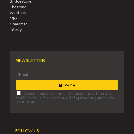
Bridgestone
Firestone
Webfleet
MRF
Greentrac
Infinity
NEWSLETTER
Χρησιμοποιώντας αυτή τη φόρμα συμφωνείτε με την
αποθήκευση και διαχείριση των δεδομένων σας από αυτόν
τον ιστότοπο.
FOLLOW US