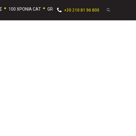
Σ
100 ΧΡΟΝΙΑ CAT
GR
+30 210 81 96 800