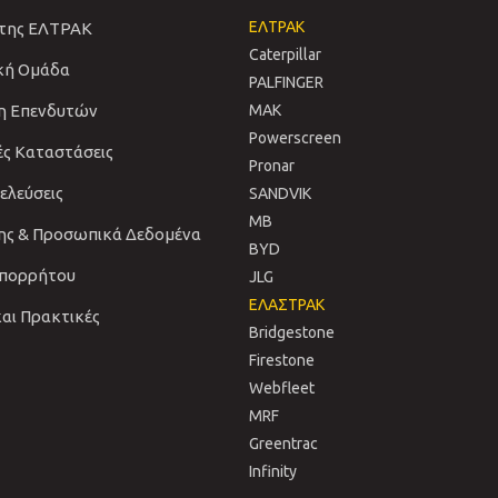
ΕΛΤΡΑΚ
 της ΕΛΤΡΑΚ
Caterpillar
ική Ομάδα
PALFINGER
η Επενδυτών
MAK
Powerscreen
ές Καταστάσεις
Pronar
νελεύσεις
SANDVIΚ
MB
ης & Προσωπικά Δεδομένα
BYD
Απορρήτου
JLG
ΕΛΑΣΤΡΑΚ
και Πρακτικές
Bridgestone
Firestone
Webfleet
MRF
Greentrac
Infinity