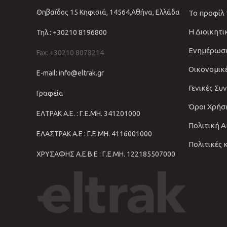
Θηβαϊδος 15 Κηφισιά, 14564,Αθήνα, Ελλάδα
Το προφίλ
Η Διοικητ
Τηλ.: +30210 8196800
Ενημέρωσ
Fax: +30210 8078214
Οικονομικ
E-mail: info@eltrak.gr
Γενικές Συ
Γραφεία
Όροι Χρήσ
ΕΛΤΡΑΚ Α.Ε. : Γ.Ε.ΜΗ. 341201000
Πολιτική 
ΕΛΑΣΤΡΑΚ Α.Ε : Γ.Ε.ΜΗ. 4116001000
Πολιτικές 
ΧΡΥΣΑΦΗΣ Α.Ε.Β.Ε : Γ.Ε.ΜΗ. 122185507000