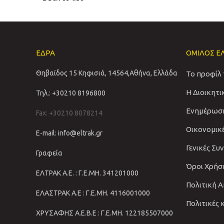
ΕΔΡΑ
ΟΜΙΛΟΣ Ε
Θηβαϊδος 15 Κηφισιά, 14564,Αθήνα, Ελλάδα
Το προφίλ
Η Διοικητ
Τηλ.: +30210 8196800
Ενημέρωσ
Fax: +30210 8078214
Οικονομικ
E-mail: info@eltrak.gr
Γενικές Συ
Γραφεία
Όροι Χρήσ
ΕΛΤΡΑΚ Α.Ε. : Γ.Ε.ΜΗ. 341201000
Πολιτική 
ΕΛΑΣΤΡΑΚ Α.Ε : Γ.Ε.ΜΗ. 4116001000
Πολιτικές 
ΧΡΥΣΑΦΗΣ Α.Ε.Β.Ε : Γ.Ε.ΜΗ. 122185507000