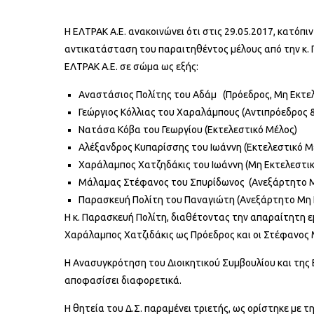
Η ΕΛΤΡΑΚ Α.Ε. ανακοινώνει ότι στις 29.05.2017, κατόπ
αντικατάσταση του παραιτηθέντος μέλους από την κ. 
ΕΛΤΡΑΚ Α.Ε. σε σώμα ως εξής:
Αvαστάσιoς Πoλίτης του Αδάμ (Πρόεδρος, Μη Εκτε
Γεώργιoς Κόλλιας του Χαραλάμπους (Αντιπρόεδρος 
Νατάσα Κόβα του Γεωργίου (Εκτελεστικό Μέλος)
Αλέξανδρος Κυπαρίσσης του Ιωάννη (Εκτελεστικό Μ
Χαράλαμπος Χατζηδάκις του Ιωάννη (Μη Εκτελεστικ
Μάλαμας Στέφανος του Σπυρίδωνος (Ανεξάρτητο Μ
Παρασκευή Πολίτη του Παναγιώτη (Ανεξάρτητο Μη 
Η κ. Παρασκευή Πολίτη, διαθέτοντας την απαραίτητη εμπ
Χαράλαμπος Χατζιδάκις ως Πρόεδρος και οι Στέφανος 
Η Ανασυγκρότηση του Διοικητικού Συμβουλίου και της 
αποφασίσει διαφορετικά.
Η θητεία του Δ.Σ. παραμένει τριετής, ως ορίστηκε με 