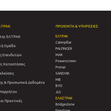
ΛΤΡΑΚ
ΠΡΟΙΟΝΤΑ & ΥΠΗΡΕΣΙΕΣ
ΕΛΤΡΑΚ
 της ΕΛΤΡΑΚ
Caterpillar
ική Ομάδα
PALFINGER
η Επενδυτών
MAK
Powerscreen
ές Καταστάσεις
Pronar
νελεύσεις
SANDVIΚ
MB
ης & Προσωπικά Δεδομένα
BYD
Απορρήτου
JLG
ΕΛΑΣΤΡΑΚ
και Πρακτικές
Bridgestone
Firestone