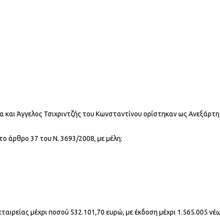
να και Άγγελος Τσιχριντζής του Κωνσταντίνου ορίστηκαν ως Ανεξάρτ
το άρθρο 37 του Ν. 3693/2008, με μέλη:
εταιρείας μέχρι ποσού 532.101,70 ευρώ, με έκδοση μέχρι 1.565.005 νέ