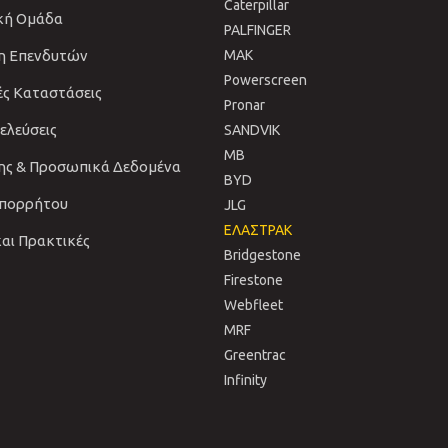
Caterpillar
ική Ομάδα
PALFINGER
η Επενδυτών
MAK
Powerscreen
ές Καταστάσεις
Pronar
νελεύσεις
SANDVIΚ
MB
ης & Προσωπικά Δεδομένα
BYD
Απορρήτου
JLG
ΕΛΑΣΤΡΑΚ
και Πρακτικές
Bridgestone
Firestone
Webfleet
MRF
Greentrac
Infinity