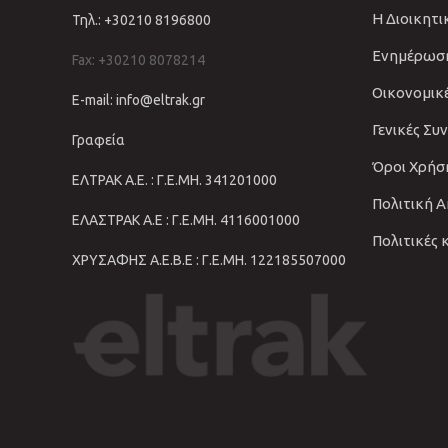
Η Διοικητ
Τηλ.: +30210 8196800
Ενημέρωσ
Fax: +30210 8078214
Οικονομικ
E-mail: info@eltrak.gr
Γενικές Συ
Γραφεία
Όροι Χρήσ
ΕΛΤΡΑΚ Α.Ε. : Γ.Ε.ΜΗ. 341201000
Πολιτική 
ΕΛΑΣΤΡΑΚ Α.Ε : Γ.Ε.ΜΗ. 4116001000
Πολιτικές 
ΧΡΥΣΑΦΗΣ Α.Ε.Β.Ε : Γ.Ε.ΜΗ. 122185507000