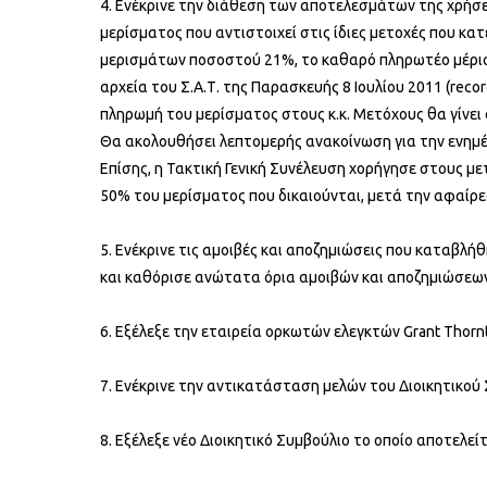
4. Ενέκρινε την διάθεση των αποτελεσμάτων της χρήσε
μερίσματος που αντιστοιχεί στις ίδιες μετοχές που κ
μερισμάτων ποσοστού 21%, το καθαρό πληρωτέο μέρισμα
αρχεία του Σ.Α.Τ. της Παρασκευής 8 Ιουλίου 2011 (reco
πληρωμή του μερίσματος στους κ.κ. Μετόχους θα γίνει
Θα ακολουθήσει λεπτομερής ανακοίνωση για την ενημ
Επίσης, η Τακτική Γενική Συνέλευση χορήγησε στους 
50% του μερίσματος που δικαιούνται, μετά την αφαίρ
5. Ενέκρινε τις αμοιβές και αποζημιώσεις που καταβλή
και καθόρισε ανώτατα όρια αμοιβών και αποζημιώσεων 
6. Εξέλεξε την εταιρεία ορκωτών ελεγκτών Grant Thorn
7. Ενέκρινε την αντικατάσταση μελών του Διοικητικού
8. Εξέλεξε νέο Διοικητικό Συμβούλιο το οποίο αποτελε