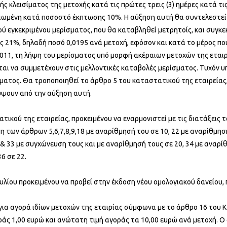
ής κλεισίματος της μετοχής κατά τις πρώτες τρεις (3) ημέρες κατά τ
 μειωμένη κατά ποσοστό έκπτωσης 10%. Η αύξηση αυτή θα συντελεστε
ύ εγκεκριμένου μερίσματος, που θα καταβληθεί μετρητοίς, και συγκε
21%, δηλαδή ποσό 0,0195 ανά μετοχή, εφόσον και κατά το μέρος που 
011, τη λήψη του μερίσματος υπό μορφή ακέραιων μετοχών της εταιρίας
νται να συμμετέχουν στις μελλοντικές καταβολές μερίσματος. Τυχόν
ατος. Θα τροποποιηθεί το άρθρο 5 του καταστατικού της εταιρείας,
ύψουν από την αύξηση αυτή.
τικού της εταιρείας, προκειμένου να εναρμονιστεί με τις διατάξεις 
ση των άρθρων 5,6,7,8,9,18 με αναρίθμησή του σε 10, 22 με αναρίθμησ
2 & 33 με συγχώνευση τους και με αναρίθμησή τους σε 20, 34 με ανα
36 σε 22.
υλίου προκειμένου να προβεί στην έκδοση νέου ομολογιακού δανείου,
 για αγορά ιδίων μετοχών της εταιρίας σύμφωνα με το άρθρο 16 του Κ.
γοράς 1,00 ευρώ και ανώτατη τιμή αγοράς τα 10,00 ευρώ ανά μετοχή. 