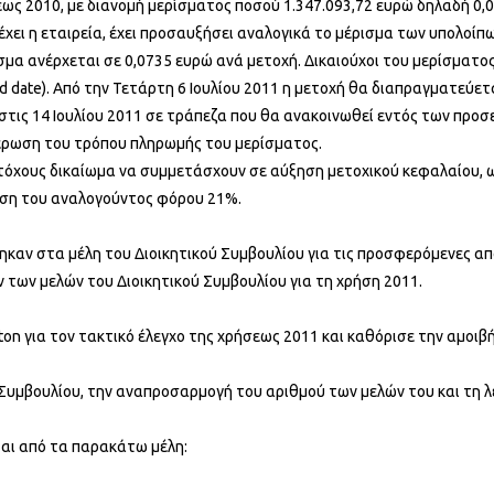
ως 2010, με διανομή μερίσματος ποσού 1.347.093,72 ευρώ δηλαδή 0,0
ατέχει η εταιρεία, έχει προσαυξήσει αναλογικά το μέρισμα των υπολ
 ανέρχεται σε 0,0735 ευρώ ανά μετοχή. Δικαιούχοι του μερίσματος θ
rd date). Από την Τετάρτη 6 Ιουλίου 2011 η μετοχή θα διαπραγματεύε
 στις 14 Ιουλίου 2011 σε τράπεζα που θα ανακοινωθεί εντός των προ
έρωση του τρόπου πληρωμής του μερίσματος.
μετόχους δικαίωμα να συμμετάσχουν σε αύξηση μετοχικού κεφαλαίου, 
εση του αναλογούντος φόρου 21%.
θηκαν στα μέλη του Διοικητικού Συμβουλίου για τις προσφερόμενες α
των μελών του Διοικητικού Συμβουλίου για τη χρήση 2011.
ton για τον τακτικό έλεγχο της χρήσεως 2011 και καθόρισε την αμοιβή
 Συμβουλίου, την αναπροσαρμογή του αριθμού των μελών του και τη λ
ίται από τα παρακάτω μέλη: