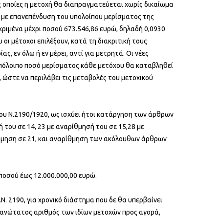
ις οποίες η μετοχή θα διαπραγματεύεται χωρίς δικαίωμα
ί με επανεπένδυση του υπολοίπου μερίσματος της
κριμένα μέχρι ποσού 673.546,86 ευρώ, δηλαδή 0,0930
οι μέτοχοι επιλέξουν, κατά τη διακριτική τους
, εν όλω ή εν μέρει, αντί για μετρητά. Οι νέες
 υπόλοιπο ποσό μερίσματος κάθε μετόχου θα καταβληθεί
 ώστε να περιλάβει τις μεταβολές του μετοχικού
του Ν.2190/1920, ως ισχύει ήτοι κατάργηση των άρθρων
ή του σε 14, 23 με αναρίθμησή του σε 15,28 με
ρίθμηση σε 21, και αναρίθμηση των ακόλουθων άρθρων
 ποσού έως 12.000.000,00 ευρώ.
Ν. 2190, για χρονικό διάστημα που δε θα υπερβαίνει
Ο ανώτατος αριθμός των ιδίων μετοχών προς αγορά,