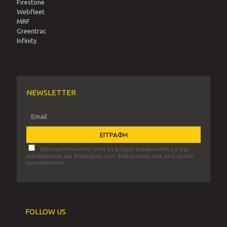
Firestone
Webfleet
MRF
Greentrac
Infinity
NEWSLETTER
Χρησιμοποιώντας αυτή τη φόρμα συμφωνείτε με την
αποθήκευση και διαχείριση των δεδομένων σας από αυτόν
τον ιστότοπο.
FOLLOW US