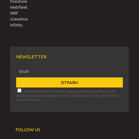
Firestone
Webfleet
MRF
Greentrac
Infinity
NEWSLETTER
Χρησιμοποιώντας αυτή τη φόρμα συμφωνείτε με την
αποθήκευση και διαχείριση των δεδομένων σας από αυτόν
τον ιστότοπο.
FOLLOW US