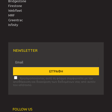
Bridgestone
Firestone
Webfleet
MRF
Greentrac
Infinity
NEWSLETTER
Χρησιμοποιώντας αυτή τη φόρμα συμφωνείτε με την
αποθήκευση και διαχείριση των δεδομένων σας από αυτόν
τον ιστότοπο.
FOLLOW US