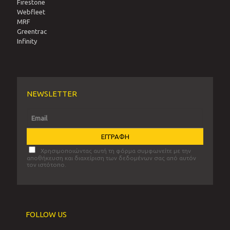
Firestone
Webfleet
MRF
Greentrac
Infinity
NEWSLETTER
Χρησιμοποιώντας αυτή τη φόρμα συμφωνείτε με την
αποθήκευση και διαχείριση των δεδομένων σας από αυτόν
τον ιστότοπο.
FOLLOW US