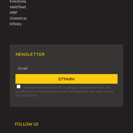
Firestone
Webfleet
MRF
Greentrac
Infinity
NEWSLETTER
Χρησιμοποιώντας αυτή τη φόρμα συμφωνείτε με την
αποθήκευση και διαχείριση των δεδομένων σας από αυτόν
τον ιστότοπο.
FOLLOW US