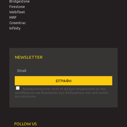
Bridgestone
Firestone
Webfleet
MRF
Greentrac
Infinity
NEWSLETTER
Χρησιμοποιώντας αυτή τη φόρμα συμφωνείτε με την
αποθήκευση και διαχείριση των δεδομένων σας από αυτόν
τον ιστότοπο.
FOLLOW US