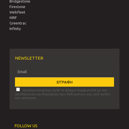
Bridgestone
Firestone
Webfleet
MRF
Greentrac
Infinity
NEWSLETTER
Χρησιμοποιώντας αυτή τη φόρμα συμφωνείτε με την
αποθήκευση και διαχείριση των δεδομένων σας από αυτόν
τον ιστότοπο.
FOLLOW US