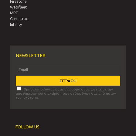
Firestone
Webfleet
MRF
Greentrac
Infinity
NEWSLETTER
Χρησιμοποιώντας αυτή τη φόρμα συμφωνείτε με την
αποθήκευση και διαχείριση των δεδομένων σας από αυτόν
τον ιστότοπο.
FOLLOW US