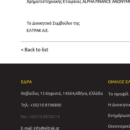
Χρηματιστηριακής Εταιρείας ALPHA FINANCE ΑΝΩΝΥ
Το Διοικητικό Συμβούλιο της
ΕΛΤΡΑΚ Α.Ε.
< Back to list
ΕΔΡΑ
ΟΜΙΛΟΣ Ε
Θηβαϊδος 15 Κηφισιά, 14564,Αθήνα, Ελλάδα
Το προφίλ
Η Διοικητ
Τηλ.: +30210 8196800
Ενημέρωσ
Fax: +30210 8078214
Οικονομικ
E-mail: info@eltrak.gr