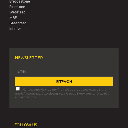
Bridgestone
Firestone
Webfleet
MRF
Greentrac
Infinity
NEWSLETTER
Χρησιμοποιώντας αυτή τη φόρμα συμφωνείτε με την
αποθήκευση και διαχείριση των δεδομένων σας από αυτόν
τον ιστότοπο.
FOLLOW US