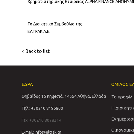
Χρηματιστηριακής Εταιρείας ALPHA FINANCE ΑΝΩΝΥ
Το Διοικητικό Συμβούλιο της
ΕΛΤΡΑΚ Α.Ε.
< Back to list
ΕΔΡΑ
ΟΜΙΛΟΣ Ε
Θηβαϊδος 15 Κηφισιά, 14564,Αθήνα, Ελλάδα
Το προφίλ
Η Διοικητ
Τηλ.: +30210 8196800
Ενημέρωσ
Fax: +30210 8078214
Οικονομικ
E-mail: info@eltrak.gr