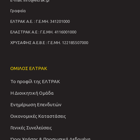
E-mail: info@eltrak.gr
Γραφεία
ΕΛΤΡΑΚ Α.Ε. : Γ.Ε.ΜΗ. 341201000
ΕΛΑΣΤΡΑΚ Α.Ε : Γ.Ε.ΜΗ. 4116001000
ΧΡΥΣΑΦΗΣ Α.Ε.Β.Ε : Γ.Ε.ΜΗ. 122185507000
ΟΜΙΛΟΣ ΕΛΤΡΑΚ
Το προφίλ της ΕΛΤΡΑΚ
Η Διοικητική Ομάδα
Ενημέρωση Επενδυτών
Οικονομικές Καταστάσεις
Γενικές Συνελεύσεις
Όροι Χρήσης & Προσωπικά Δεδομένα