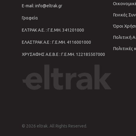
Οικονομικ
E-mail: info@eltrak.gr
Γενικές Συ
Γραφεία
Όροι Χρήσ
ΕΛΤΡΑΚ Α.Ε. : Γ.Ε.ΜΗ. 341201000
Πολιτική 
ΕΛΑΣΤΡΑΚ Α.Ε : Γ.Ε.ΜΗ. 4116001000
Πολιτικές 
ΧΡΥΣΑΦΗΣ Α.Ε.Β.Ε : Γ.Ε.ΜΗ. 122185507000
© 2026 eltrak. All Rights Reserved.