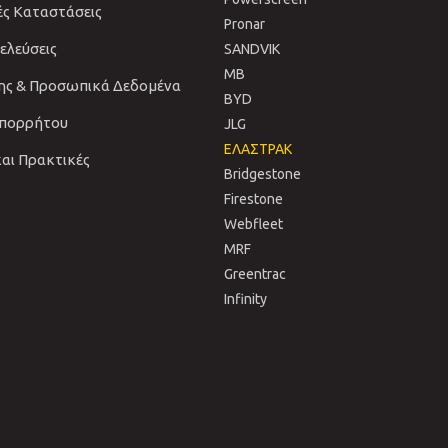
ές Καταστάσεις
Pronar
νελεύσεις
SANDVIΚ
MB
ης & Προσωπικά Δεδομένα
BYD
Απορρήτου
JLG
ΕΛΑΣΤΡΑΚ
και Πρακτικές
Bridgestone
Firestone
Webfleet
MRF
Greentrac
Infinity