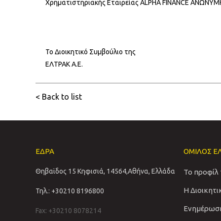
Χρηματιστηριακής Εταιρείας ALPHA FINANCE ΑΝΩΝΥ
Το Διοικητικό Συμβούλιο της
ΕΛΤΡΑΚ Α.Ε.
< Back to list
ΕΔΡΑ
ΟΜΙΛΟΣ Ε
Θηβαϊδος 15 Κηφισιά, 14564,Αθήνα, Ελλάδα
Το προφίλ
Η Διοικητ
Τηλ.: +30210 8196800
Ενημέρωσ
Fax: +30210 8078214